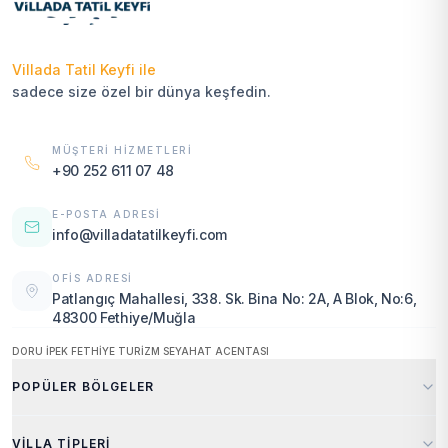
Villada Tatil Keyfi ile
sadece size özel bir dünya keşfedin.
MÜŞTERI HIZMETLERI
+90 252 611 07 48
E-POSTA ADRESI
info@villadatatilkeyfi.com
OFIS ADRESI
Patlangıç Mahallesi, 338. Sk. Bina No: 2A, A Blok, No:6,
48300 Fethiye/Muğla
DORU İPEK FETHİYE TURİZM SEYAHAT ACENTASI
POPÜLER BÖLGELER
Fethiye
Kaş
VILLA TIPLERI